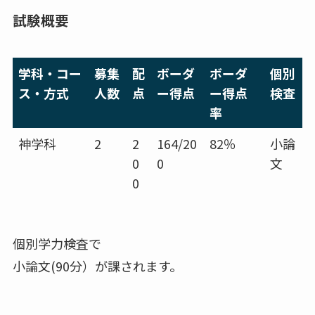
試験概要
学科・コー
募集
配
ボーダ
ボーダ
個別
ス・方式
人数
点
ー得点
ー得点
検査
率
神学科
2
2
164/20
82％
小論
0
0
文
0
個別学力検査で
小論文(90分）が課されます。