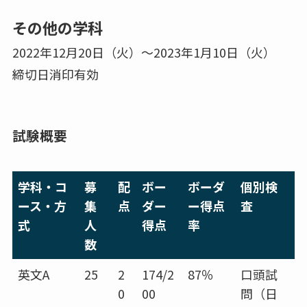
その他の学科
2022年12月20日（火）〜2023年1月10日（火）
締切日消印有効
試験概要
学科・コ
募
配
ボー
ボーダ
個別検
ース・方
集
点
ダー
ー得点
査
式
人
得点
率
数
英文A
25
2
174/2
87％
口頭試
0
00
問（日